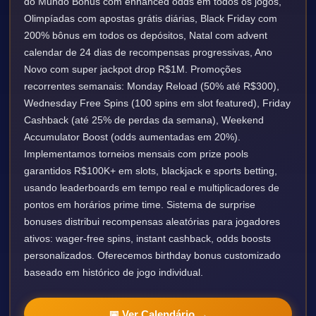
do Mundo Bonus com enhanced odds em todos os jogos,
Olimpíadas com apostas grátis diárias, Black Friday com
200% bônus em todos os depósitos, Natal com advent
calendar de 24 dias de recompensas progressivas, Ano
Novo com super jackpot drop R$1M. Promoções
recorrentes semanais: Monday Reload (50% até R$300),
Wednesday Free Spins (100 spins em slot featured), Friday
Cashback (até 25% de perdas da semana), Weekend
Accumulator Boost (odds aumentadas em 20%).
Implementamos torneios mensais com prize pools
garantidos R$100K+ em slots, blackjack e sports betting,
usando leaderboards em tempo real e multiplicadores de
pontos em horários prime time. Sistema de surprise
bonuses distribui recompensas aleatórias para jogadores
ativos: wager-free spins, instant cashback, odds boosts
personalizados. Oferecemos birthday bonus customizado
baseado em histórico de jogo individual.
📅 Ver Calendário →