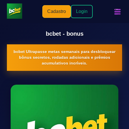
Cadastro
Login
bcbet - bonus
bcbet Ultrapasse metas semanais para desbloquear
bônus secretos, rodadas adicionais e prêmios
acumulativos incríveis.