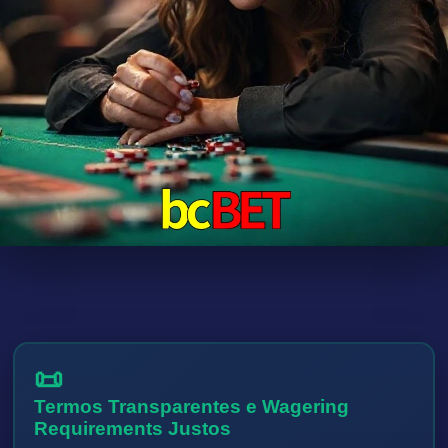
📜
Termos Transparentes e Wagering
Requirements Justos