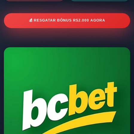
💰 RESGATAR BÔNUS R$2.000 AGORA